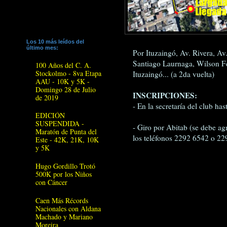
Los 10 más leídos del
último mes:
Por Ituzaingó, Av. Rivera, Av
Santiago Laurnaga, Wilson Fer
100 Años del C. A.
Stockolmo - 8va Etapa
Ituzaingó... (a 2da vuelta)
AAU - 10K y 5K -
Domingo 28 de Julio
INSCRIPCIONES:
de 2019
- En la secretaría del club ha
EDICIÓN
SUSPENDIDA -
- Giro por Abitab (se debe agr
Maratón de Punta del
los teléfonos 2292 6542 o 22
Este - 42K, 21K, 10K
y 5K
Hugo Gordillo Trotó
500K por los Niños
con Cáncer
Caen Más Récords
Nacionales con Aldana
Machado y Mariano
Moreira