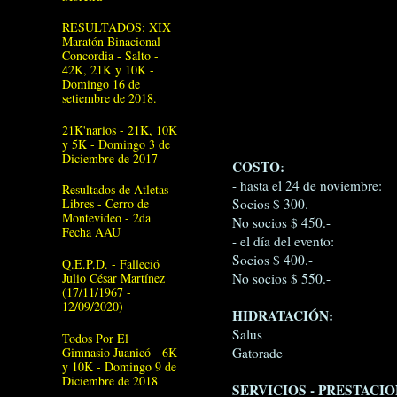
RESULTADOS: XIX
Maratón Binacional -
Concordia - Salto -
42K, 21K y 10K -
Domingo 16 de
setiembre de 2018.
21K'narios - 21K, 10K
y 5K - Domingo 3 de
Diciembre de 2017
COSTO:
- hasta el 24 de noviembre:
Resultados de Atletas
Libres - Cerro de
Socios $ 300.-
Montevideo - 2da
No socios $ 450.-
Fecha AAU
- el día del evento:
Socios $ 400.-
Q.E.P.D. - Falleció
Julio César Martínez
No socios $ 550.-
(17/11/1967 -
12/09/2020)
HIDRATACIÓN:
Salus
Todos Por El
Gimnasio Juanicó - 6K
Gatorade
y 10K - Domingo 9 de
Diciembre de 2018
SERVICIOS - PRESTACIO