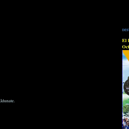
DES
El 
Oct
Aldunate.