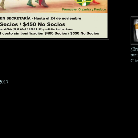
¿Err
runu
Clic
2017