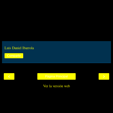
Luis Daniel Ibarrola
Compartir
‹
›
Página Principal
Ver la versión web