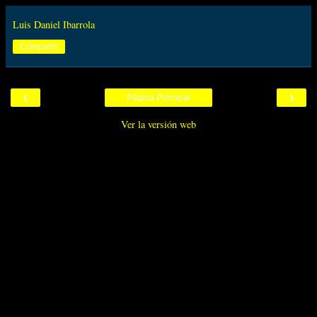
Luis Daniel Ibarrola
Compartir
‹
›
Página Principal
Ver la versión web