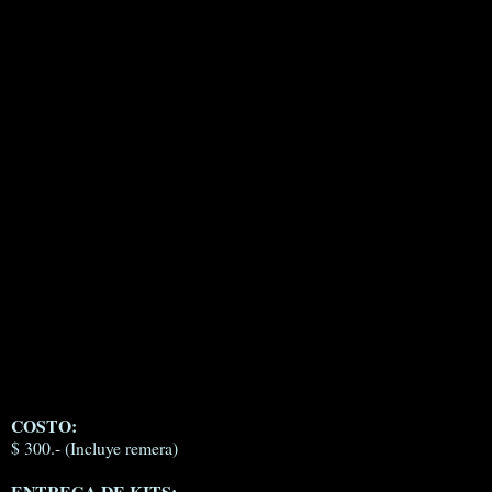
COSTO:
$ 300.- (Incluye remera)
ENTREGA DE KITS: