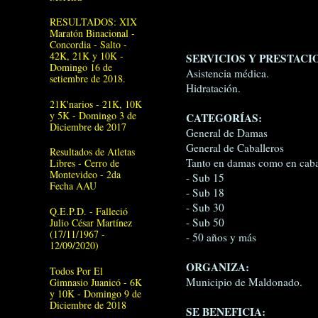
RESULTADOS: XIX
Maratón Binacional -
Concordia - Salto -
42K, 21K y 10K -
SERVICIOS Y PRESTACI
Domingo 16 de
Asistencia médica.
setiembre de 2018.
Hidratación.
21K'narios - 21K, 10K
y 5K - Domingo 3 de
CATEGORÍAS:
Diciembre de 2017
General de Damas
General de Caballeros
Resultados de Atletas
Tanto en damas como en caba
Libres - Cerro de
Montevideo - 2da
- Sub 15
Fecha AAU
- Sub 18
- Sub 30
Q.E.P.D. - Falleció
- Sub 50
Julio César Martínez
(17/11/1967 -
- 50 años y más
12/09/2020)
ORGANIZA:
Todos Por El
Municipio de Maldonado.
Gimnasio Juanicó - 6K
y 10K - Domingo 9 de
Diciembre de 2018
SE BENEFICIA: