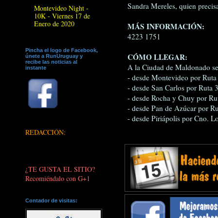
Sandra Mereles, quien precis
Montevideo Night -
10K - Viernes 17 de
Enero de 2020
MÁS INFORMACIÓN:
4223 1751
Pincha el logo de Facebook,
CÓMO LLEGAR:
únete a RunUruguay y
recibe las noticias al
A la Ciudad de Maldonado se 
instante
- desde Montevideo por Ruta 
- desde San Carlos por Ruta 
- desde Rocha y Chuy por Rut
- desde Pan de Azúcar por Rut
- desde Piriápolis por Cno. L
REDACCIÓN:
¿TE GUSTA EL SITIO?
Recomiéndalo con G+1
Contador de visitas: