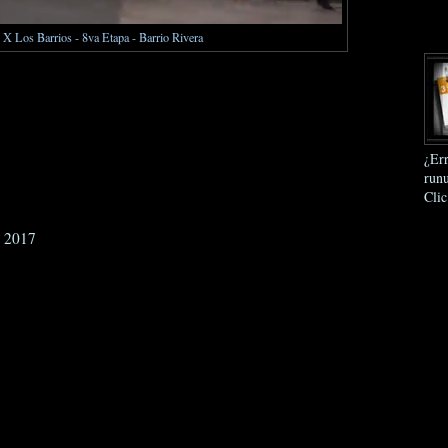
X Los Barrios - 8va Etapa - Barrio Rivera
¿Err
runu
Clic
e 2017