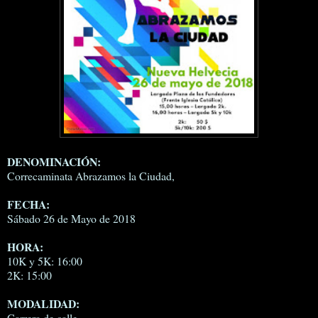
DENOMINACIÓN:
Correcaminata Abrazamos la Ciudad,
FECHA:
Sábado 26 de Mayo de 2018
HORA:
10K y 5K: 16:00
2K: 15:00
MODALIDAD:
Carrera de calle