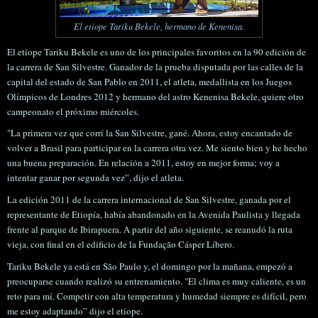
El etíope Tariku Bekele, hermano de Kenenisa.
El etíope Tariku Bekele es uno de los principales favoritos en la 90 edición de
la carrera de San Silvestre. Ganador de la prueba disputada por las calles de la
capital del estado de San Pablo en 2011, el atleta, medallista en los Juegos
Olímpicos de Londres 2012 y hermano del astro Kenenisa Bekele, quiere otro
campeonato el próximo miércoles.
"La primera vez que corrí la San Silvestre, gané. Ahora, estoy encantado de
volver a Brasil para participar en la carrera otra vez. Me siento bien y he hecho
una buena preparación. En relación a 2011, estoy en mejor forma; voy a
intentar ganar por segunda vez”, dijo el atleta.
La edición 2011 de la carrera internacional de San Silvestre, ganada por el
representante de Etiopía, había abandonado en la Avenida Paulista y llegada
frente al parque de Ibirapuera. A partir del año siguiente, se reanudó la ruta
vieja, con final en el edificio de la Fundação Cásper Líbero.
Tariku Bekele ya está en São Paulo y, el domingo por la mañana, empezó a
preocuparse cuando realizó su entrenamiento. "El clima es muy caliente, es un
reto para mí. Competir con alta temperatura y humedad siempre es difícil, pero
me estoy adaptando” dijo el etíope.