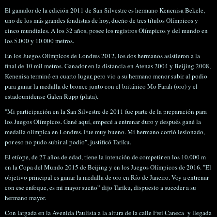
El ganador de la edición 2011 de San Silvestre es hermano Kenenisa Bekele,
uno de los más grandes fondistas de hoy, dueño de tres títulos Olímpicos y
cinco mundiales. A los 32 años, posee los registros Olímpicos y del mundo en
los 5.000 y 10.000 metros.
En los Juegos Olímpicos de Londres 2012, los dos hermanos asistieron a la
final de 10 mil metros. Ganador en la distancia en Atenas 2004 y Beijing 2008,
Kenenisa terminó en cuarto lugar, pero vio a su hermano menor subir al podio
para ganar la medalla de bronce junto con el británico Mo Farah (oro) y el
estadounidense Galen Rupp (plata).
"Mi participación en la San Silvestre de 2011 fue parte de la preparación para
los Juegos Olímpicos. Gané aquí, empecé a entrenar duro y después gané la
medalla olímpica en Londres. Fue muy bueno. Mi hermano corrió lesionado,
por eso no pudo subir al podio", justificó Tariku.
El etíope, de 27 años de edad, tiene la intención de competir en los 10.000 m
en la Copa del Mundo 2015 de Beijing y en los Juegos Olímpicos de 2016. "El
objetivo principal es ganar la medalla de oro en Río de Janeiro. Voy a entrenar
con ese enfoque, es mi mayor sueño” dijo Tariku, dispuesto a suceder a su
hermano mayor.
Con largada en la Avenida Paulista a la altura de la calle Frei Caneca
y llegada