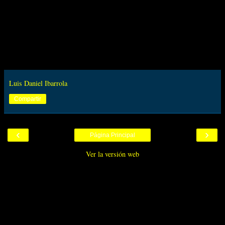
Luis Daniel Ibarrola
Compartir
‹
›
Página Principal
Ver la versión web