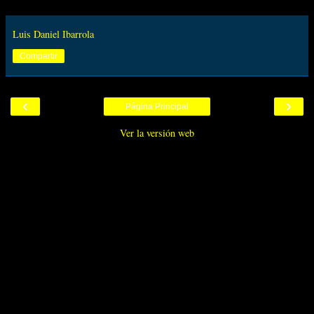
Luis Daniel Ibarrola
Compartir
‹
›
Página Principal
Ver la versión web