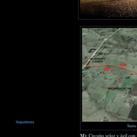
Seguidores
Sierra
M)
: Circuito veloz y ágil co