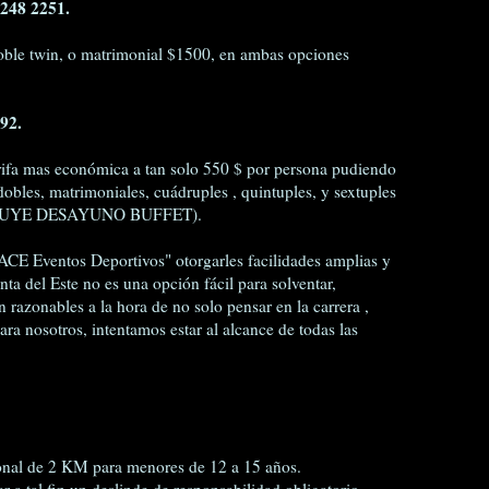
248 2251.
oble twin, o matrimonial $1500, en ambas opciones
92.
arifa mas económica a tan solo 550 $ por persona pudiendo
dobles, matrimoniales, cuádruples , quintuples, y sextuples
NCLUYE DESAYUNO BUFFET).
CE Eventos Deportivos" otorgarles facilidades amplias y
a del Este no es una opción fácil para solventar,
 razonables a la hora de no solo pensar en la carrera ,
ra nosotros, intentamos estar al alcance de todas las
onal de 2 KM para menores de 12 a 15 años.
ar a tal fin un deslinde de responsabilidad obligatorio.