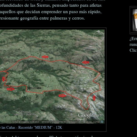
ofundidades de las Sierras, pensado tanto para atletas
 aquellos que decidan emprender un paso más rápido,
resionante geografía entre palmeras y cerros.
¿Err
runu
Clic
de las Cañas - Recorrido "MEDIUM" - 12K