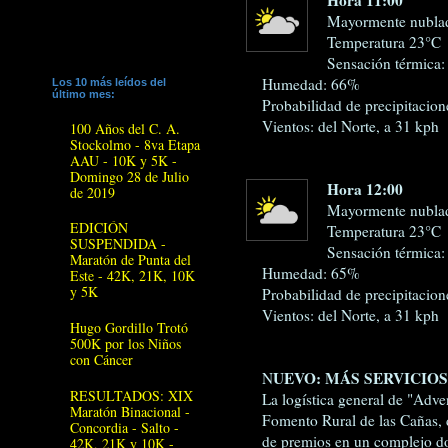
Mayormente nubla
Temperatura 23°C
Sensación térmica:
Humedad: 66%
Los 10 más leídos del
último mes:
Probabilidad de precipitacio
Vientos: del Norte, a 31 kph
100 Años del C. A.
Stockolmo - 8va Etapa
AAU - 10K y 5K -
Domingo 28 de Julio
Hora 12:00
de 2019
Mayormente nubla
EDICIÓN
Temperatura 23°C
SUSPENDIDA -
Sensación térmica:
Maratón de Punta del
Humedad: 65%
Este - 42K, 21K, 10K
y 5K
Probabilidad de precipitacio
Vientos: del Norte, a 31 kph
Hugo Gordillo Trotó
500K por los Niños
con Cáncer
UEVO: MÁS SERVICIOS
N
RESULTADOS: XIX
La logística general de "Adve
Maratón Binacional -
Fomento Rural de las Cañas, d
Concordia - Salto -
de premios en un complejo dot
42K, 21K y 10K -