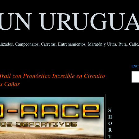
UN URUGU
lizados, Campeonatos, Carreras, Entrenamientos, Maratón y Ultra, Ruta, Calle, 
ENC
ail con Pronóstico Increíble en Circuito
as Cañas
S
H
O
R
T