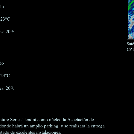
do
 23°C
nes: 20%
Sat
CPT
do
 23°C
nes: 20%
nture Series" tendrá como núcleo la Asociación de
onde habrá un amplio parking, y se realizara la entrega
ado de excelentes instalaciones.