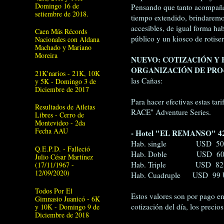
Domingo 16 de
Pensando que tanto acompaña
setiembre de 2018.
tiempo extendido, brindaremos
accesibles, de igual forma ha
Caen Más Récords
público y un kiosco de rotiser
Nacionales con Aldana
Machado y Mariano
Moreira
NUEVO: COTIZACIÓN Y
ORGANIZACIÓN DE PRO
21K'narios - 21K, 10K
las Cañas:
y 5K - Domingo 3 de
Diciembre de 2017
Para hacer efectivas estas t
Resultados de Atletas
RACE" Adventure Series.
Libres - Cerro de
Montevideo - 2da
Fecha AAU
- Hotel "EL REMANSO" 42
Hab. single USD 50
Q.E.P.D. - Falleció
Hab. Doble USD 60
Julio César Martínez
Hab. Triple USD 82
(17/11/1967 -
12/09/2020)
Hab. Cuadruple USD 99 
Todos Por El
Estos valores son por pago e
Gimnasio Juanicó - 6K
cotización del día, los precio
y 10K - Domingo 9 de
Diciembre de 2018