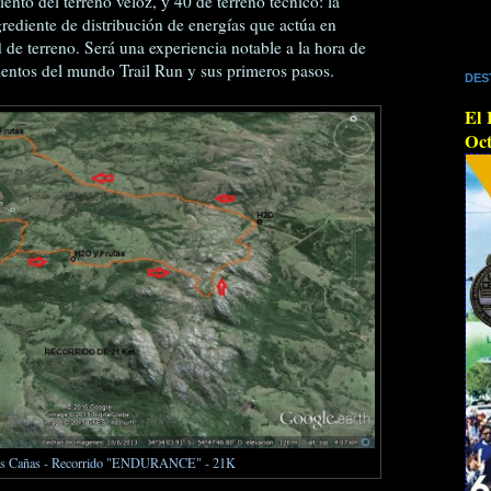
ento del terreno veloz, y 40 de terreno técnico: la
rediente de distribución de energías que actúa en
 de terreno. Será una experiencia notable a la hora de
entos del mundo Trail Run y sus primeros pasos.
DES
El 
Oct
 las Cañas - Recorrido "ENDURANCE" - 21K