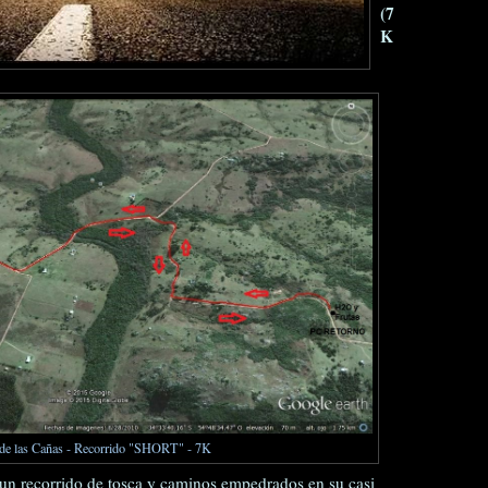
(7
K
 de las Cañas - Recorrido "SHORT" - 7K
n un recorrido de tosca y caminos empedrados en su casi