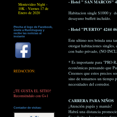
- Hotel " SAN MARCOS" 4
Montevideo Night -
10K - Viernes 17 de
Habitacion single $1000 y d
Enero de 2020
desayuno buffett incluído.
Pincha el logo de Facebook,
- Hotel "PUERTO" 4244 46
únete a RunUruguay y
recibe las noticias al
instante
Este ultimo nos brinda una t
otorgar habitaciones singles, 
con baño privado, (NO I
* Es importante para "PRO-RA
económicas pensando que Punt
REDACCIÓN:
Creemos que estos precios son
sino de tomarnos un tiempo pa
necesidades del corredor.
¿TE GUSTA EL SITIO?
Recomiéndalo con G+1
CARRERA PARA NIÑOS
¡Atención papás y mamás!
Contador de visitas:
Habrá una distancia promoci
Se solicita a los mayores firm