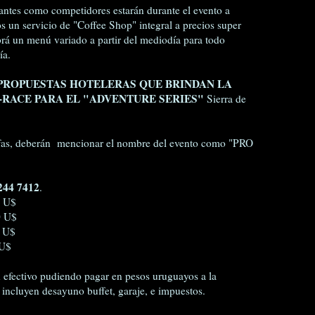
ntes como competidores estarán durante el evento a
 un servicio de "Coffee Shop" integral a precios super
brá un menú variado a partir del mediodía para todo
ía.
 PROPUESTAS HOTELERAS QUE BRINDAN LA
-RACE PARA EL "ADVENTURE SERIES"
Sierra de
arifas, deberán mencionar el nombre del evento como "PRO
44 7412
.
 U$
 U$
 U$
U$
n efectivo pudiendo pagar en pesos uruguayos a la
s incluyen desayuno buffet, garaje, e impuestos.