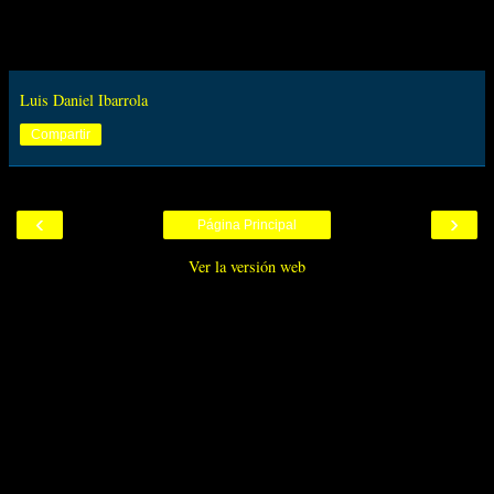
Luis Daniel Ibarrola
Compartir
‹
›
Página Principal
Ver la versión web