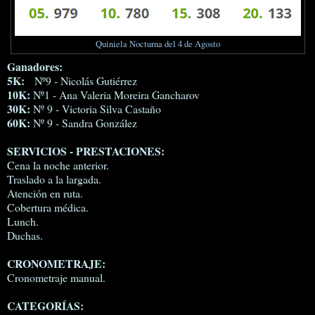
Quiniela Nocturna del 4 de Agosto
Ganadores:
5K:
Nº9 - Nicolás Gutiérrez
10K:
Nº1 - Ana Valeria Moreira Gancharov
30K:
Nº 9 - Victoria Silva Castaño
60K:
Nº 9 - Sandra González
SERVICIOS - PRESTACIONES:
Cena la noche anterior.
Traslado a la largada.
Atención en ruta.
Cobertura médica.
Lunch.
Duchas.
CRONOMETRAJE:
Cronometraje manual.
CATEGORÍAS: