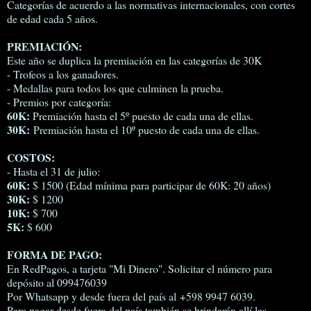
Categorías de acuerdo a las normativas internacionales, con cortes
de edad cada 5 años.
PREMIACIÓN:
Este año se duplica la premiación en las categorías de 30K
- Trofeos a los ganadores.
- Medallas para todos los que culminen la prueba.
- Premios por categoría:
60K:
Premiación hasta el 5º puesto de cada una de ellas.
30K:
Premiación hasta el 10º puesto de cada una de ellas.
COSTOS:
- Hasta el 31 de julio:
60K:
$ 1500 (Edad mínima para participar de 60K: 20 años)
30K:
$ 1200
10K:
$ 700
5K:
$ 600
FORMA DE PAGO:
En RedPagos, a tarjeta "Mi Dinero". Solicitar el número para
depósito al 099476039
Por Whatsapp y desde fuera del país al +598 9947 6039.
Para pagar desde fuera del país también se brindarán allí las