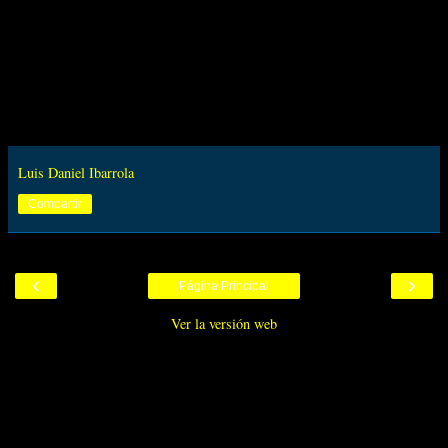
Luis Daniel Ibarrola
Compartir
‹
›
Página Principal
Ver la versión web