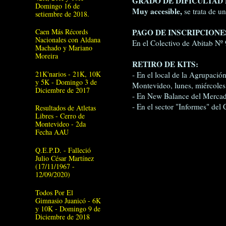
GRADO DE DIFICULTAD 
Domingo 16 de
Muy accesible,
se trata de u
setiembre de 2018.
PAGO DE INSCRIPCIONE
Caen Más Récords
Nacionales con Aldana
En el Colectivo de Abitab Nº
Machado y Mariano
Moreira
RETIRO DE KITS:
21K'narios - 21K, 10K
- En el local de la Agrupació
y 5K - Domingo 3 de
Montevideo, lunes, miércoles 
Diciembre de 2017
- En New Balance del Mercad
- En el sector "Informes" de
Resultados de Atletas
Libres - Cerro de
Montevideo - 2da
Fecha AAU
Q.E.P.D. - Falleció
Julio César Martínez
(17/11/1967 -
12/09/2020)
Todos Por El
Gimnasio Juanicó - 6K
y 10K - Domingo 9 de
Diciembre de 2018