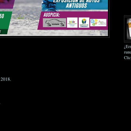
¿Err
runu
Clic
 2018.
0