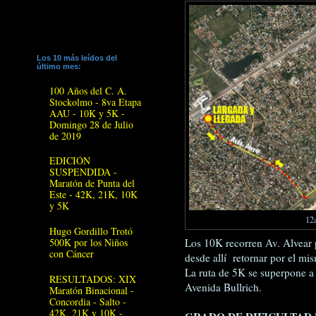
Los 10 más leídos del
último mes:
100 Años del C. A.
Stockolmo - 8va Etapa
AAU - 10K y 5K -
Domingo 28 de Julio
de 2019
EDICIÓN
SUSPENDIDA -
Maratón de Punta del
Este - 42K, 21K, 10K
y 5K
12a
Hugo Gordillo Trotó
500K por los Niños
Los 10K recorren Av. Alvear p
con Cáncer
desde allí retornar por el mi
La ruta de 5K se superpone a l
RESULTADOS: XIX
Avenida Bullrich.
Maratón Binacional -
Concordia - Salto -
42K, 21K y 10K -