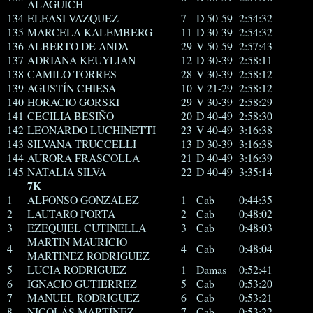
ALAGUICH
134
ELEASI VAZQUEZ
7
D 50-59
2:54:32
135
MARCELA KALEMBERG
11
D 30-39
2:54:32
136
ALBERTO DE ANDA
29
V 50-59
2:57:43
137
ADRIANA KEUYLIAN
12
D 30-39
2:58:11
138
CAMILO TORRES
28
V 30-39
2:58:12
139
AGUSTÍN CHIESA
10
V 21-29
2:58:12
140
HORACIO GORSKI
29
V 30-39
2:58:29
141
CECILIA BESIÑO
20
D 40-49
2:58:30
142
LEONARDO LUCHINETTI
23
V 40-49
3:16:38
143
SILVANA TRUCCELLI
13
D 30-39
3:16:38
144
AURORA FRASCOLLA
21
D 40-49
3:16:39
145
NATALIA SILVA
22
D 40-49
3:35:14
7K
1
ALFONSO GONZALEZ
1
Cab
0:44:35
2
LAUTARO PORTA
2
Cab
0:48:02
3
EZEQUIEL CUTINELLA
3
Cab
0:48:03
MARTIN MAURICIO
4
4
Cab
0:48:04
MARTINEZ RODRIGUEZ
5
LUCIA RODRIGUEZ
1
Damas
0:52:41
6
IGNACIO GUTIERREZ
5
Cab
0:53:20
7
MANUEL RODRIGUEZ
6
Cab
0:53:21
8
NICOLÁS MARTÍNEZ
7
Cab
0:53:22