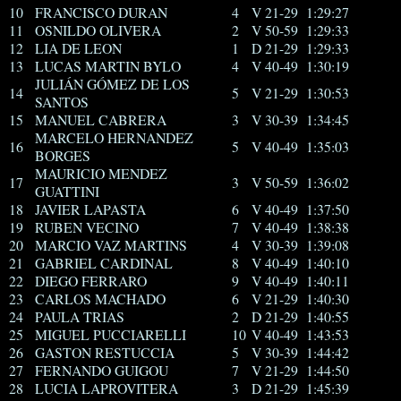
10
FRANCISCO DURAN
4
V 21-29
1:29:27
11
OSNILDO OLIVERA
2
V 50-59
1:29:33
12
LIA DE LEON
1
D 21-29
1:29:33
13
LUCAS MARTIN BYLO
4
V 40-49
1:30:19
JULIÁN GÓMEZ DE LOS
14
5
V 21-29
1:30:53
SANTOS
15
MANUEL CABRERA
3
V 30-39
1:34:45
MARCELO HERNANDEZ
16
5
V 40-49
1:35:03
BORGES
MAURICIO MENDEZ
17
3
V 50-59
1:36:02
GUATTINI
18
JAVIER LAPASTA
6
V 40-49
1:37:50
19
RUBEN VECINO
7
V 40-49
1:38:38
20
MARCIO VAZ MARTINS
4
V 30-39
1:39:08
21
GABRIEL CARDINAL
8
V 40-49
1:40:10
22
DIEGO FERRARO
9
V 40-49
1:40:11
23
CARLOS MACHADO
6
V 21-29
1:40:30
24
PAULA TRIAS
2
D 21-29
1:40:55
25
MIGUEL PUCCIARELLI
10
V 40-49
1:43:53
26
GASTON RESTUCCIA
5
V 30-39
1:44:42
27
FERNANDO GUIGOU
7
V 21-29
1:44:50
28
LUCIA LAPROVITERA
3
D 21-29
1:45:39