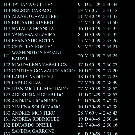
113
TATIANA GUILLEN
9
D 21-29
2:30:44
114
NELSON CARACO
23
V 60 y +
2:31:13
115
ALVARO CAVALLIERI
21
V 40-49
2:31:47
116
EDUARDO RIVERO
24
V 50-59
2:31:50
117
NATALIA FRANCIA
16
D 40-49
2:32:32
118
VANNESA SILVEIRA
8
D 30-39
2:32:35
119
FERNANDO BOTTA
25
V 50-59
2:33:26
120
CRISTIAN PORLEY
9
V 21-29
2:34:21
WASHINGTON PAGANI
121
26
V 50-59
2:34:24
BAUZIL
122
MAGDALENA ZEBALLOS
17
D 40-49
2:36:03
123
CINTHYA GONZALEZ NIGRO
10
D 21-29
2:37:20
124
LAURA ANDREOLI
18
D 40-49
2:37:25
125
PABLO SILVA
27
V 30-39
2:38:49
126
JUAN MIGUEL MACHADO
27
V 50-59
2:38:52
127
AGUSTINA FIGUEREDO
11
D 21-29
2:38:53
128
ANDREA LICANDRO
9
D 30-39
2:42:37
129
XIMENA SOLÓRZANO
10
D 30-39
2:42:38
130
ANDRES MONTERO
28
V 60 y +
2:45:43
131
ANDREA RODRIGUEZ
19
D 40-49
2:50:14
132
EDUARDO ONEILL
22
V 40-49
2:50:16
SANDRA GARRONE
133
6
D 50-59
2:51:16