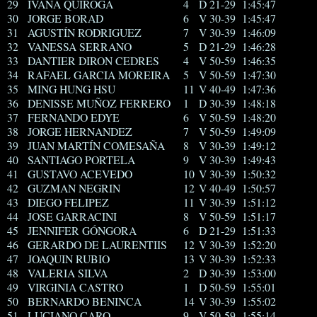
29
IVANA QUIROGA
4
D 21-29
1:45:47
30
JORGE BORAD
6
V 30-39
1:45:47
31
AGUSTÍN RODRIGUEZ
7
V 30-39
1:46:09
32
VANESSA SERRANO
5
D 21-29
1:46:28
33
DANTIER DIRON CEDRES
4
V 50-59
1:46:35
34
RAFAEL GARCIA MOREIRA
5
V 50-59
1:47:30
35
MING HUNG HSU
11
V 40-49
1:47:36
36
DENISSE MUÑOZ FERRERO
1
D 30-39
1:48:18
37
FERNANDO EDYE
6
V 50-59
1:48:20
38
JORGE HERNANDEZ
7
V 50-59
1:49:09
39
JUAN MARTÍN COMESAÑA
8
V 30-39
1:49:12
40
SANTIAGO PORTELA
9
V 30-39
1:49:43
41
GUSTAVO ACEVEDO
10
V 30-39
1:50:32
42
GUZMAN NEGRIN
12
V 40-49
1:50:57
43
DIEGO FELIPEZ
11
V 30-39
1:51:12
44
JOSE GARRACINI
8
V 50-59
1:51:17
45
JENNIFER GÓNGORA
6
D 21-29
1:51:33
46
GERARDO DE LAURENTIIS
12
V 30-39
1:52:20
47
JOAQUIN RUBIO
13
V 30-39
1:52:33
48
VALERIA SILVA
2
D 30-39
1:53:00
49
VIRGINIA CASTRO
1
D 50-59
1:55:01
50
BERNARDO BENINCA
14
V 30-39
1:55:02
51
LUCIANO CARO
9
V 50-59
1:55:14