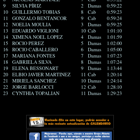
9
SILVIA PÍRIZ
2
Damas
0:59:22
10
GUILLERMO TOBIAS
8
Cab
0:59:23
11
GONZALO BENTANCOR
9
Cab
0:59:24
12
NOELIA MOULIA
3
Damas
0:59:25
13
EDUARDO VIGLIONI
10
Cab
1:01:10
14
XIMENA NOEL LOPEZ
4
Damas
1:01:59
15
ROCIO PEREZ
5
Damas
1:02:00
16
ROCIO CABALLERO
6
Damas
1:05:00
17
MARIANA FONTES
7
Damas
1:07:23
18
GABRIELA SILVA
8
Damas
1:07:24
19
ELENA BESSONART
9
Damas
1:13:44
20
ELBIO JAVIER MARTINEZ
11
Cab
1:20:14
21
MIRIELA SANCHEZ
10
Damas
1:24:14
22
JORGE BARLOCCI
12
Cab
1:28:10
23
CYNTHIA TOPALIAN
11
Damas
1:29:23