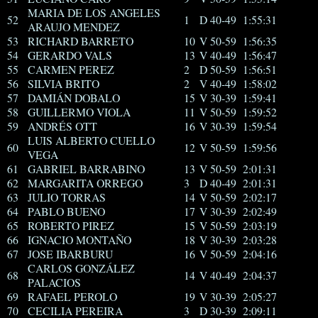
MARIA DE LOS ANGELES
52
1
D 40-49
1:55:31
ARAUJO MENDEZ
53
RICHARD BARRETO
10
V 50-59
1:56:35
54
GERARDO VALS
13
V 40-49
1:56:47
55
CARMEN PEREZ
2
D 50-59
1:56:51
56
SILVIA BRITO
2
V 40-49
1:58:02
57
DAMIÁN DOBALO
15
V 30-39
1:59:41
58
GUILLERMO VIOLA
11
V 50-59
1:59:52
59
ANDRÉS OTT
16
V 30-39
1:59:54
LUIS ALBERTO CUELLO
60
12
V 50-59
1:59:56
VEGA
61
GABRIEL BARRABINO
13
V 50-59
2:01:31
62
MARGARITA ORREGO
3
D 40-49
2:01:31
63
JULIO TORRAS
14
V 50-59
2:02:17
64
PABLO BUENO
17
V 30-39
2:02:49
65
ROBERTO PIREZ
15
V 50-59
2:03:19
66
IGNACIO MONTAÑO
18
V 30-39
2:03:28
67
JOSE IBARBURU
16
V 50-59
2:04:16
CARLOS GONZÁLEZ
68
14
V 40-49
2:04:37
PALACIOS
69
RAFAEL PEROLO
19
V 30-39
2:05:27
70
CECILIA PEREIRA
3
D 30-39
2:09:11