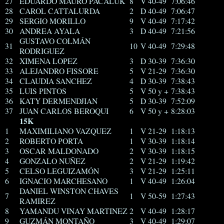
27
EDUARDO MAURO PACALUK
8
V 40-49
7:06:46
28
CAROL CATTALURDA
2
D 40-49
7:06:47
29
SERGIO MORILLO
9
V 40-49
7:17:42
30
ANDREA AYALA
3
D 40-49
7:21:56
GUSTAVO COLMÁN
31
10
V 40-49
7:29:48
RODRIGUEZ
32
XIMENA LOPEZ
3
D 30-39
7:36:30
33
ALEJANDRO FISSORE
5
V 21-29
7:36:30
34
CLAUDIA SANCHEZ
4
D 30-39
7:38:43
35
LUIS PINTOS
5
V 50 y +
7:38:43
36
KATY DERMENDJIAN
5
D 30-39
7:52:09
37
JUAN CARLOS BEROQUI
6
V 50 y +
8:28:03
15K
1
MAXIMILIANO VAZQUEZ
1
V 21-29
1:18:13
2
ROBERTO PORTA
1
V 30-39
1:18:14
3
OSCAR MALDONADO
2
V 30-39
1:18:15
4
GONZALO NUÑEZ
2
V 21-29
1:19:42
5
CELSO LEGUIZAMÓN
3
V 21-29
1:25:11
6
IGNACIO MARCHESANO
1
V 40-49
1:26:04
DANIEL WINSTON CHAVES
7
1
V 50-59
1:27:43
RAMIREZ
8
YAMANDU VINAY MARTINEZ
2
V 40-49
1:28:17
9
GUZMÁN MONTAÑO
3
V 40-49
1:29:07