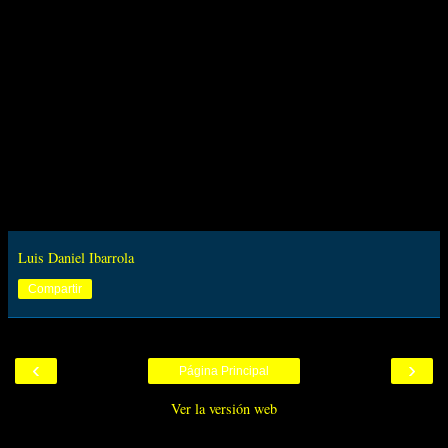
Luis Daniel Ibarrola
Compartir
‹
›
Página Principal
Ver la versión web