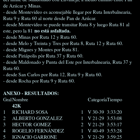
de Azúcar y Minas.
- desde Montevideo es aconsejable llegar por Ruta Interbalnearia,
Ruta 9 y Ruta 60 al norte desde Pan de Azúcar.
- desde Montevideo se puede transitar Ruta 8 y luego Ruta 81 al
no está asfaltada.
este, pero la 81
- desde Minas por Ruta 12 y Ruta 60.
- desde Melo y Treinta y Tres por Ruta 8, Ruta 12 y Ruta 60.
- desde Migues y Montes por Ruta 81.
- desde Piriápolis pòr Ruta 37 y Ruta 60.
- desde Maldonado y Punta del Este por Interbalnearia, Ruta 37 y
Ruta 60.
- desde San Carlos por Ruta 12, Ruta 9 y Ruta 60.
- desde Rocha por Ruta 9 y Ruta 60.
ANEXO - RESULTADOS:
Gral
Nombre
Categoría
Tiempo
42K
1
RICHARD SOSA
1
V 30-39
3:33:20
2
ALBERTO GONZALEZ
1
V 21-29
3:53:08
3
HECTOR GOMEZ
2
V 21-29
3:53:17
4
ROGELIO FERNÁNDEZ
1
V 40-49
3:53:28
5
IGNACIO GARRONE
3
V 21-29
3:59:25