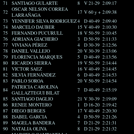
71
SANTIAGO GULARTE
8
V 21-29
2:09:17
OSCAR NELSON CORREA
72
17
V 60 y +
2:09:38
LARRAÑAGA
73
YENNIFER SILVA RODRIGUEZ
4
D 40-49
2:09:40
74
MARCELO DAUBER
15
V 40-49
2:10:30
75
FERNANDO PUCURULL
18
V 50-59
2:10:45
76
ADRIANA GIACHERO
3
D 50-59
2:11:33
77
VIVIANA PÉREZ
4
D 30-39
2:12:56
78
DANIEL VALLEJO
20
V 30-39
2:13:06
79
FLORENCIA MARQUES
5
D 40-49
2:13:56
80
RICARDO SIERRA
19
V 50-59
2:14:44
81
VICTOR SAEZ
16
V 40-49
2:14:45
82
SILVIA FERNÁNDEZ
6
D 40-49
2:14:53
83
PABLO SOROA
20
V 50-59
2:14:54
PATRICIA CAROLINA
84
7
D 40-49
2:15:19
GALLAZTEGUI BILAT
85
SANTIAGO DAGLIO
21
V 30-39
2:19:09
86
RENEE MONTERO
1
D 16-20
2:19:42
87
DIEGO BERGES
17
V 40-49
2:20:30
88
ISABEL GARCIA
4
D 50-59
2:21:26
89
MAGELA BANDERA
7
D 21-29
2:21:31
90
NATALIA OLIVA
8
D 21-29
2:21:32