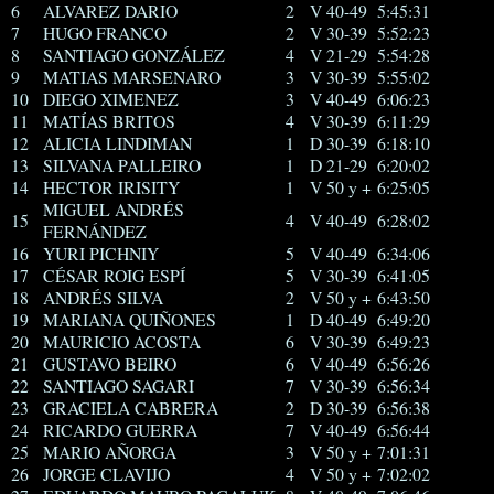
6
ALVAREZ DARIO
2
V 40-49
5:45:31
7
HUGO FRANCO
2
V 30-39
5:52:23
8
SANTIAGO GONZÁLEZ
4
V 21-29
5:54:28
9
MATIAS MARSENARO
3
V 30-39
5:55:02
10
DIEGO XIMENEZ
3
V 40-49
6:06:23
11
MATÍAS BRITOS
4
V 30-39
6:11:29
12
ALICIA LINDIMAN
1
D 30-39
6:18:10
13
SILVANA PALLEIRO
1
D 21-29
6:20:02
14
HECTOR IRISITY
1
V 50 y +
6:25:05
MIGUEL ANDRÉS
15
4
V 40-49
6:28:02
FERNÁNDEZ
16
YURI PICHNIY
5
V 40-49
6:34:06
17
CÉSAR ROIG ESPÍ
5
V 30-39
6:41:05
18
ANDRÉS SILVA
2
V 50 y +
6:43:50
19
MARIANA QUIÑONES
1
D 40-49
6:49:20
20
MAURICIO ACOSTA
6
V 30-39
6:49:23
21
GUSTAVO BEIRO
6
V 40-49
6:56:26
22
SANTIAGO SAGARI
7
V 30-39
6:56:34
23
GRACIELA CABRERA
2
D 30-39
6:56:38
24
RICARDO GUERRA
7
V 40-49
6:56:44
25
MARIO AÑORGA
3
V 50 y +
7:01:31
26
JORGE CLAVIJO
4
V 50 y +
7:02:02