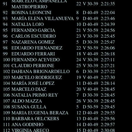
MARCELO CAMPANELLA
91
22
V 30-39
2:21:35
MASTROPIERRO
92
ROSINA LEONCINI
8
D 40-49
2:22:04
93
MARÍA ELENA VILLANUEVA
9
D 40-49
2:23:46
94
NATALIA LOJO
10
D 40-49
2:24:39
95
FERNANDO GARCIA
21
V 50-59
2:24:56
96
CARLOS ESCUDERO
23
V 30-39
2:25:45
97
NAZARENA GOMEZ
5
D 30-39
2:25:47
98
EDUARDO FERNANDEZ
22
V 50-59
2:26:06
99
EDUARDO FERRARI
18
V 40-49
2:26:18
100
FERNANDO ACEVEDO
24
V 30-39
2:27:11
101
CLAUDIO PERRONE
25
V 30-39
2:27:21
102
DAHIANA BRIGNARDELLO
6
D 30-39
2:27:22
103
MARCELO RODRIGUEZ
19
V 40-49
2:27:30
104
MARÍA JOSÉ LOPEZ
11
D 40-49
2:28:14
105
MARCELO DIAZ
20
V 40-49
2:28:45
106
NATALIA PRIMO REY
7
D 30-39
2:28:45
107
ALDO MAZZA
26
V 30-39
2:28:45
108
SUSANA GULLA
5
D 50-59
2:29:45
109
MARIA EUGENIA BERAZA
12
D 40-49
2:29:55
110
BARBARA OELCKERS
13
D 40-49
2:29:56
111
ANA GODINHO
14
D 40-49
2:29:57
112
VIRGINIA ARECO
15
D 40-49
2:30:08