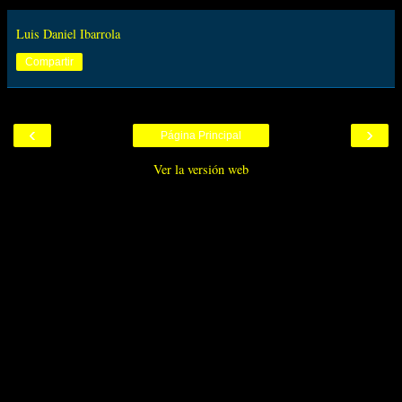
Luis Daniel Ibarrola
Compartir
‹
›
Página Principal
Ver la versión web