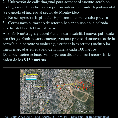
2.- Utilización de calle diagonal para acceder al circuito aeróbico.
3.- Ingreso al Hipódromo por portón anterior al límite departamental
(se canceló el ingreso al sector de Montevideo).
4.- No se ingresó a la pista del Hipódromo, como estaba previsto.
5.- Corregimos el trazado de retorno haciendo uso de la calzada
auxiliar del Bv. del Bicentenario.
Además RunUruguay accedió a una carta satelital nueva, publicada
por GoogleEarth posteriormente, con una precisa demarcación de la
aerovía que permite visualizar (y verificar la exactitud) incluso las
líneas marcadas en el suelo de la misma cada 100 metros.
De la revisación exhaustiva, surge una distancia final recorrida del
9150 metros
orden de los
.
4a. Etapa AAU 2016 - Las Piedras - Clic y "F11" para ampliar (recorrido final