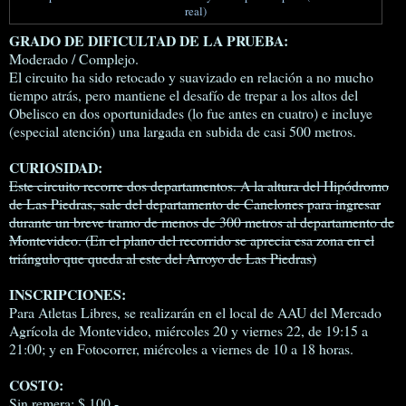
real)
GRADO DE DIFICULTAD DE LA PRUEBA:
Moderado / Complejo.
El circuito ha sido retocado y suavizado en relación a no mucho
tiempo atrás, pero mantiene el desafío de trepar a los altos del
Obelisco en dos oportunidades (lo fue antes en cuatro) e incluye
(especial atención) una largada en subida de casi 500 metros.
CURIOSIDAD:
Este circuito recorre dos departamentos. A la altura del Hipódromo
de Las Piedras, sale del departamento de Canelones para ingresar
durante un breve tramo de menos de 300 metros al departamento de
Montevideo. (En el plano del recorrido se aprecia esa zona en el
triángulo que queda al este del Arroyo de Las Piedras)
INSCRIPCIONES:
Para Atletas Libres, se realizarán en el local de AAU del Mercado
Agrícola de Montevideo, miércoles 20 y viernes 22, de 19:15 a
21:00; y en Fotocorrer, miércoles a viernes de 10 a 18 horas.
COSTO:
Sin remera: $ 100.-