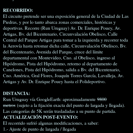
RECORRIDO:
El circuito pretende ser una exposición general de la Ciudad de Las
Piedras, y por lo tanto abarca zonas comerciales, históricas y
deportivas. Recorre (Run Uruguay) Av. Dr. Enrique Pouey, Av.
Artigas, Bv. del Bicentenario, Circunvalación Obelisco, Calle
Central del Parque Artigas para tomar a la izquierda y recorrer toda
la Aerovía hasta retomar dicha calle, Circunvalación Obelisco, Bv.
del Bicentenario, Avenida del Parque, cruce del límite
departamental con Montevideo, Cno. al Obelisco, ingreso al
Hipódromo, Pista del Hipódromo, retorno al departamento de
Canelones, Pista del Hipódromo, salida a Bv. del Bicentenario,
Cno. América, Gral Flores, Joaquín Torres García, Lavalleja, Av.
Artigas y Av. Dr. Enrique Pouey hasta el Polideportivo.
DISTANCIA:
Run Uruguay vía GoogleEarth: aproximadamente
9800
metros
(sujeto a la fijación exacta del punto de largada y llegada).
Las categorías de 5K serán trasladadas a su punto de partida.
ACTUALIZACIÓN POST-EVENTO:
El recorrido sufrió algunas modificaciones, a saber:
1.- Ajuste de punto de largada / llegada