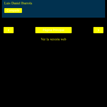
Luis Daniel Ibarrola
Compartir
‹
›
Página Principal
Ver la versión web