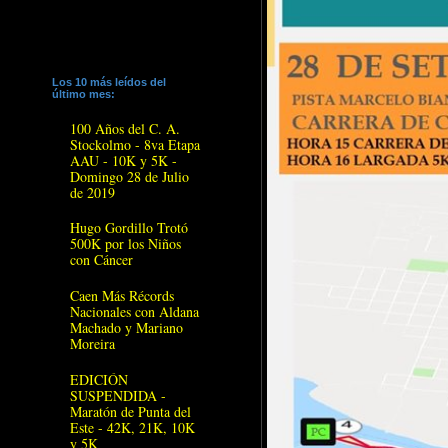
Los 10 más leídos del
último mes:
100 Años del C. A.
Stockolmo - 8va Etapa
AAU - 10K y 5K -
Domingo 28 de Julio
de 2019
Hugo Gordillo Trotó
500K por los Niños
con Cáncer
Caen Más Récords
Nacionales con Aldana
Machado y Mariano
Moreira
EDICIÓN
SUSPENDIDA -
Maratón de Punta del
Este - 42K, 21K, 10K
y 5K