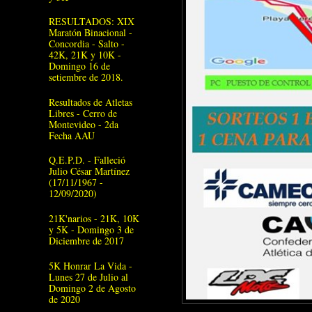
RESULTADOS: XIX
Maratón Binacional -
Concordia - Salto -
42K, 21K y 10K -
Domingo 16 de
setiembre de 2018.
Resultados de Atletas
Libres - Cerro de
Montevideo - 2da
Fecha AAU
Q.E.P.D. - Falleció
Julio César Martínez
(17/11/1967 -
12/09/2020)
21K'narios - 21K, 10K
y 5K - Domingo 3 de
Diciembre de 2017
5K Honrar La Vida -
Lunes 27 de Julio al
Domingo 2 de Agosto
de 2020