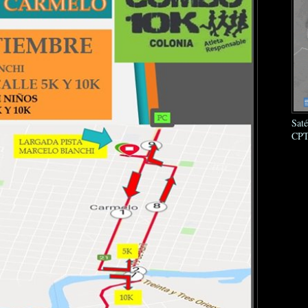
Sat
CPT