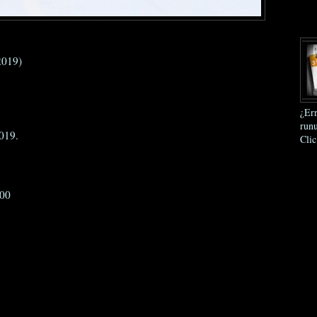
2019)
¿Err
runu
019.
Clic
:00