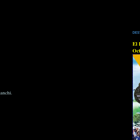
DES
El 
Oct
ianchi.