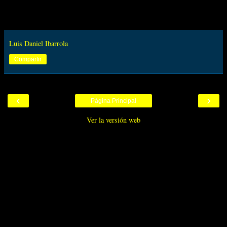
Luis Daniel Ibarrola
Compartir
‹
›
Página Principal
Ver la versión web