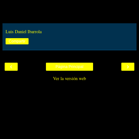
Luis Daniel Ibarrola
Compartir
‹
›
Página Principal
Ver la versión web