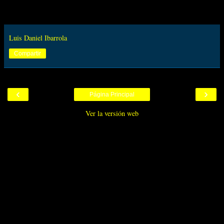
Luis Daniel Ibarrola
Compartir
‹
›
Página Principal
Ver la versión web