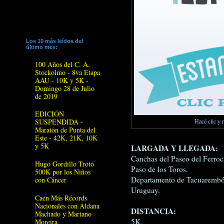
Los 10 más leídos del
último mes:
100 Años del C. A.
Stockolmo - 8va Etapa
AAU - 10K y 5K -
Domingo 28 de Julio
de 2019
EDICIÓN
Hacé clic y 
SUSPENDIDA -
Maratón de Punta del
Este - 42K, 21K, 10K
y 5K
LARGADA Y LLEGADA:
Canchas del Paseo del Ferroca
Hugo Gordillo Trotó
Paso de los Toros.
500K por los Niños
Departamento de Tacuarembó
con Cáncer
Uruguay.
Caen Más Récords
Nacionales con Aldana
DISTANCIA:
Machado y Mariano
5K.
Moreira