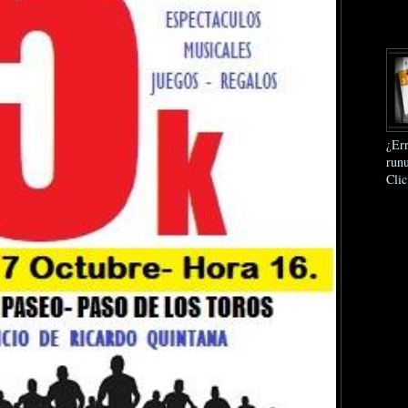
¿Err
runu
Clic