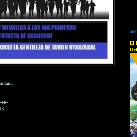
DES
El 
Oct
intana.
018.
18.