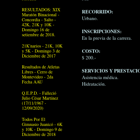
RESULTADOS: XIX
RECORRIDO:
Maratón Binacional -
Urbano.
Concordia - Salto -
42K, 21K y 10K -
Domingo 16 de
INSCRIPCIONES:
setiembre de 2018.
En la previa de la carrera.
21K'narios - 21K, 10K
COSTO:
y 5K - Domingo 3 de
Diciembre de 2017
$ 200.-
Resultados de Atletas
SERVICIOS Y PRESTACI
Libres - Cerro de
Montevideo - 2da
Asistencia médica.
Fecha AAU
Hidratación.
Q.E.P.D. - Falleció
Julio César Martínez
(17/11/1967 -
12/09/2020)
Todos Por El
Gimnasio Juanicó - 6K
y 10K - Domingo 9 de
Diciembre de 2018