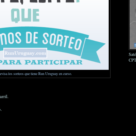
Sat
CPT
revisa los sorteos que tiene Run Uruguay en curso.
rril.
.