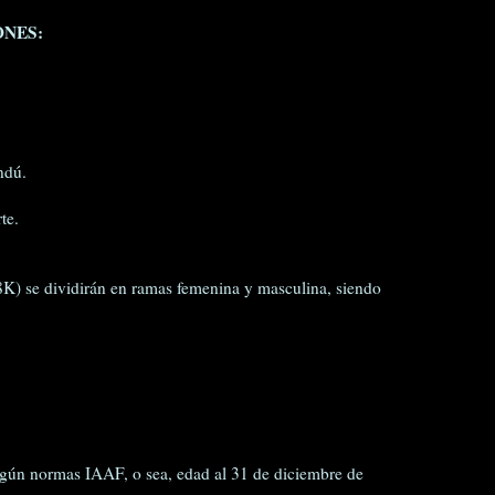
ONES:
ndú.
te.
8K) se dividirán en ramas femenina y masculina, siendo
egún normas IAAF, o sea, edad al 31 de diciembre de