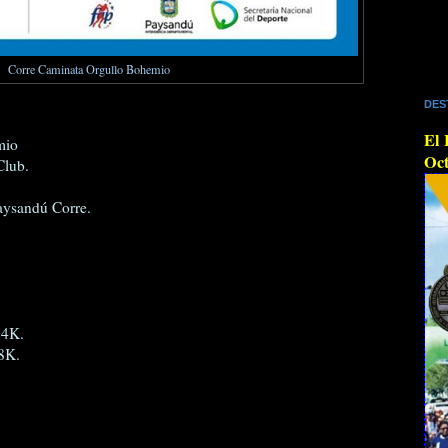
Corre Caminata Orgullo Bohemio
DES
El 
mio
Oct
Club.
aysandú Corre.
 4K.
 8K.