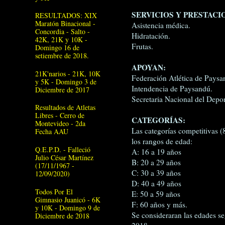
SERVICIOS Y PRESTACI
RESULTADOS: XIX
Maratón Binacional -
Asistencia médica.
Concordia - Salto -
Hidratación.
42K, 21K y 10K -
Frutas.
Domingo 16 de
setiembre de 2018.
APOYAN:
21K'narios - 21K, 10K
Federación Atlética de Paysa
y 5K - Domingo 3 de
Intendencia de Paysandú.
Diciembre de 2017
Secretaria Nacional del Depor
Resultados de Atletas
Libres - Cerro de
CATEGORÍAS:
Montevideo - 2da
Las categorías competitivas (
Fecha AAU
los rangos de edad:
Q.E.P.D. - Falleció
A: 16 a 19 años
Julio César Martínez
B: 20 a 29 años
(17/11/1967 -
C: 30 a 39 años
12/09/2020)
D: 40 a 49 años
Todos Por El
E: 50 a 59 años
Gimnasio Juanicó - 6K
F: 60 años y más.
y 10K - Domingo 9 de
Se consideraran las edades s
Diciembre de 2018