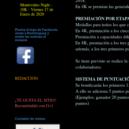
2018.
Montevideo Night -
En 4K se premian las general
10K - Viernes 17 de
Enero de 2020
PREMIACIÓN POR ETAPA
Medallas para todos los que c
En 4K, premiación a los cinc
Pincha el logo de Facebook,
únete a RunUruguay y
Premiación a capacidades dife
recibe las noticias al
instante
En 8K, premiación a los tres 
además, a los tres primeros p
Se tiene previsto se realice l
colaboradores.
REDACCIÓN:
SISTEMA DE PUNTUACI
Se bonificarán los primeros 1
A ello se adiciona 5 puntos p
(Ejemplos: ganador 20 puntos
¿TE GUSTA EL SITIO?
puntos)
Recomiéndalo con G+1
Contador de visitas: