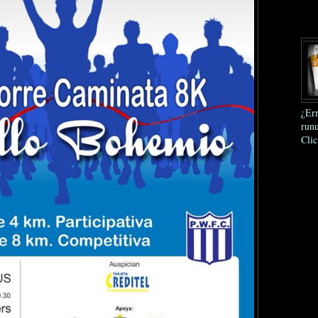
¿Err
runu
Clic