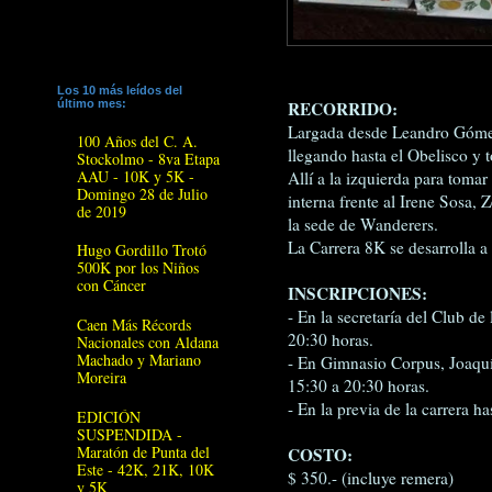
Los 10 más leídos del
RECORRIDO:
último mes:
Largada desde Leandro Gómez
100 Años del C. A.
llegando hasta el Obelisco y
Stockolmo - 8va Etapa
AAU - 10K y 5K -
Allí a la izquierda para tomar 
Domingo 28 de Julio
interna frente al Irene Sosa,
de 2019
la sede de Wanderers.
La Carrera 8K se desarrolla a 
Hugo Gordillo Trotó
500K por los Niños
con Cáncer
INSCRIPCIONES:
- En la secretaría del Club de
Caen Más Récords
20:30 horas.
Nacionales con Aldana
Machado y Mariano
- En Gimnasio Corpus, Joaquí
Moreira
15:30 a 20:30 horas.
- En la previa de la carrera h
EDICIÓN
SUSPENDIDA -
Maratón de Punta del
COSTO:
Este - 42K, 21K, 10K
$ 350.- (incluye remera)
y 5K