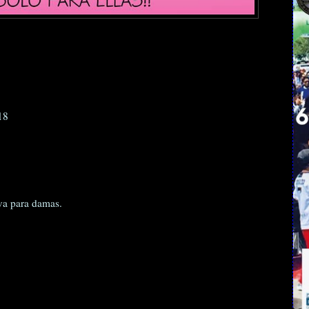
18
iva para damas.