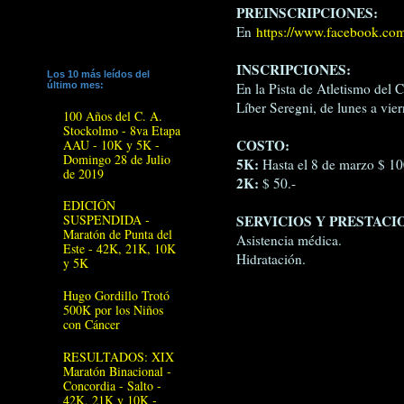
PREINSCRIPCIONES:
En
https://www.facebook.com
INSCRIPCIONES:
Los 10 más leídos del
En la Pista de Atletismo del
último mes:
Líber Seregni, de lunes a vier
100 Años del C. A.
Stockolmo - 8va Etapa
COSTO:
AAU - 10K y 5K -
Domingo 28 de Julio
5K:
Hasta el 8 de marzo $ 100
de 2019
2K:
$ 50.-
EDICIÓN
SERVICIOS Y PRESTACI
SUSPENDIDA -
Maratón de Punta del
Asistencia médica.
Este - 42K, 21K, 10K
Hidratación.
y 5K
Hugo Gordillo Trotó
500K por los Niños
con Cáncer
RESULTADOS: XIX
Maratón Binacional -
Concordia - Salto -
42K, 21K y 10K -