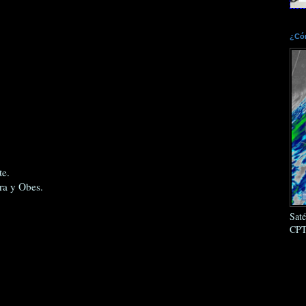
¿Cóm
te.
ra y Obes.
Sat
CPT