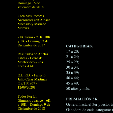
Domingo 16 de
setiembre de 2018.
Caen Más Récords
Nacionales con Aldana
Machado y Mariano
Moreira
21K'narios - 21K, 10K
y 5K - Domingo 3 de
Diciembre de 2017
CATEGORÍAS:
17 a 20;
Resultados de Atletas
21 a 24;
Libres - Cerro de
25 a 29;
Montevideo - 2da
Fecha AAU
30 a 34;
35 a 39;
Q.E.P.D. - Falleció
40 a 44;
Julio César Martínez
45 a 49;
(17/11/1967 -
12/09/2020)
50 años y más.
Todos Por El
PREMIACIÓN 5K:
Gimnasio Juanicó - 6K
General hasta el 3er puesto: t
y 10K - Domingo 9 de
Diciembre de 2018
Ganadora de cada categoría: t