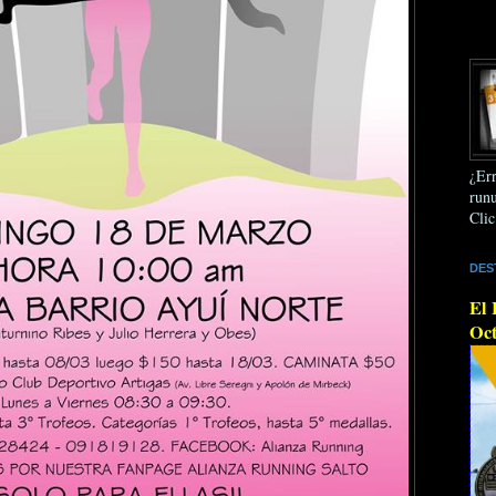
¿Err
runu
Clic
DES
El 
Oct