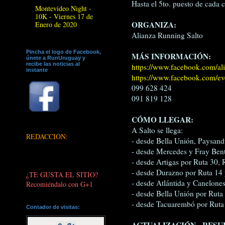
Hasta el 5to. puesto de cada c
Montevideo Night -
10K - Viernes 17 de
ORGANIZA:
Enero de 2020
Alianza Running Salto
Pincha el logo de Facebook,
MÁS INFORMACIÓN:
únete a RunUruguay y
recibe las noticias al
https://www.facebook.com/ali
instante
https://www.facebook.com/e
099 628 424
091 819 128
CÓMO LLEGAR:
A Salto se llega:
REDACCIÓN:
- desde Bella Unión, Paysand
- desde Mercedes y Fray Bent
- desde Artigas por Ruta 30, 
- desde Durazno por Ruta 14 
¿TE GUSTA EL SITIO?
- desde Atlántida y Canelone
Recomiéndalo con G+1
- desde Bella Unión por Ruta
- desde Tacuarembó por Ruta
Contador de visitas:
ACTUALIZACIÓN - RESU