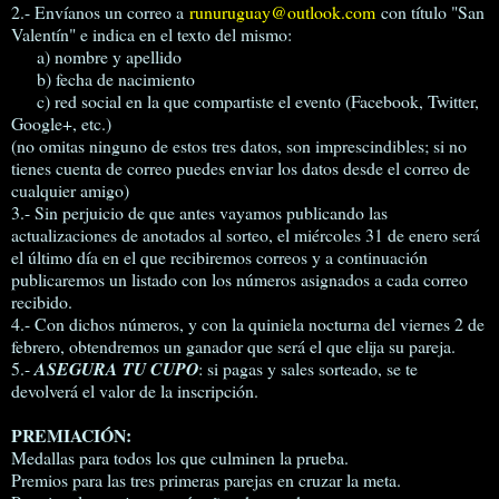
2.- Envíanos un correo a
runuruguay@outlook.com
con título "San
Valentín" e indica en el texto del mismo:
a) nombre y apellido
b) fecha de nacimiento
c) red social en la que compartiste el evento (Facebook, Twitter,
Google+, etc.)
(no omitas ninguno de estos tres datos, son imprescindibles; si no
tienes cuenta de correo puedes enviar los datos desde el correo de
cualquier amigo)
3.- Sin perjuicio de que antes vayamos publicando las
actualizaciones de anotados al sorteo, el miércoles 31 de enero será
el último día en el que recibiremos correos y a continuación
publicaremos un listado con los números asignados a cada correo
recibido.
4.- Con dichos números, y con la quiniela nocturna del viernes 2 de
febrero, obtendremos un ganador que será el que elija su pareja.
5.-
ASEGURA TU CUPO
: si pagas y sales sorteado, se te
devolverá el valor de la inscripción.
PREMIACIÓN:
Medallas para todos los que culminen la prueba.
Premios para las tres primeras parejas en cruzar la meta.