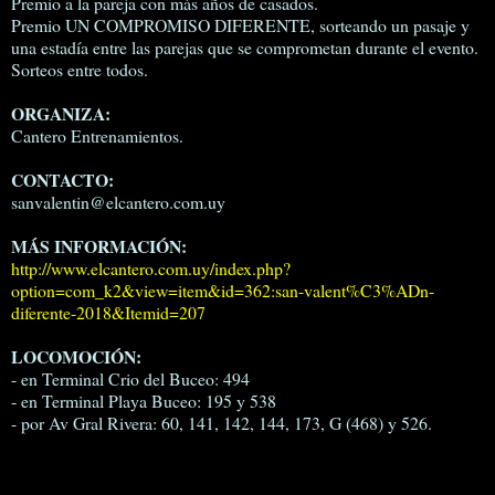
Premio a la pareja con más años de casados.
Premio UN COMPROMISO DIFERENTE, sorteando un pasaje y
una estadía entre las parejas que se comprometan durante el evento.
Sorteos entre todos.
ORGANIZA:
Cantero Entrenamientos.
CONTACTO:
sanvalentin@elcantero.com.uy
MÁS INFORMACIÓN:
http://www.elcantero.com.uy/index.php?
option=com_k2&view=item&id=362:san-valent%C3%ADn-
diferente-2018&Itemid=207
LOCOMOCIÓN:
- en Terminal Crio del Buceo: 494
- en Terminal Playa Buceo: 195 y 538
- por Av Gral Rivera: 60, 141, 142, 144, 173, G (468) y 526.