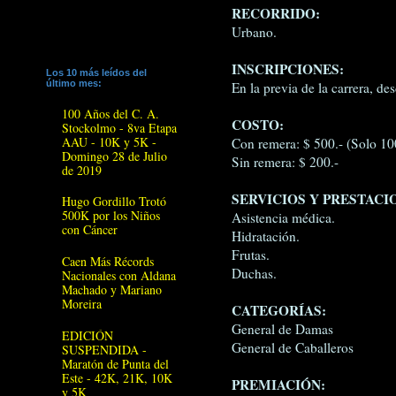
RECORRIDO:
Urbano.
INSCRIPCIONES:
Los 10 más leídos del
último mes:
En la previa de la carrera, de
100 Años del C. A.
COSTO:
Stockolmo - 8va Etapa
AAU - 10K y 5K -
Con remera: $ 500.- (Solo 10
Domingo 28 de Julio
Sin remera: $ 200.-
de 2019
SERVICIOS Y PRESTACI
Hugo Gordillo Trotó
500K por los Niños
Asistencia médica.
con Cáncer
Hidratación.
Frutas.
Caen Más Récords
Duchas.
Nacionales con Aldana
Machado y Mariano
Moreira
CATEGORÍAS:
General de Damas
EDICIÓN
General de Caballeros
SUSPENDIDA -
Maratón de Punta del
Este - 42K, 21K, 10K
PREMIACIÓN:
y 5K