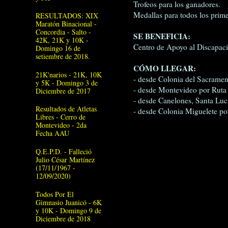
Trofeos para los ganadores.
Medallas para todos los prim
RESULTADOS: XIX
Maratón Binacional -
Concordia - Salto -
SE BENEFICIA:
42K, 21K y 10K -
Centro de Apoyo al Discapaci
Domingo 16 de
setiembre de 2018.
CÓMO LLEGAR:
21K'narios - 21K, 10K
- desde Colonia del Sacrament
y 5K - Domingo 3 de
- desde Montevideo por Ruta 1
Diciembre de 2017
- desde Canelones, Santa Lucí
Resultados de Atletas
- desde Colonia Miguelete po
Libres - Cerro de
Montevideo - 2da
Fecha AAU
Q.E.P.D. - Falleció
Julio César Martínez
(17/11/1967 -
12/09/2020)
Todos Por El
Gimnasio Juanicó - 6K
y 10K - Domingo 9 de
Diciembre de 2018