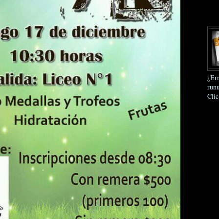
¿Err
runu
Clic