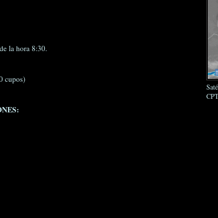
sde la hora 8:30.
0 cupos)
Sat
CPT
ONES: