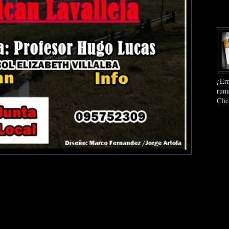
¿Err
runu
Clic