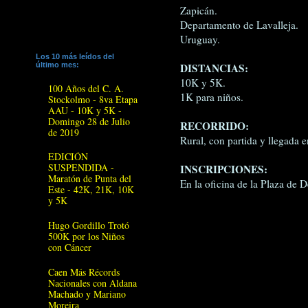
Zapicán.
Departamento de Lavalleja.
Uruguay.
Los 10 más leídos del
último mes:
DISTANCIAS:
10K y 5K.
100 Años del C. A.
1K para niños.
Stockolmo - 8va Etapa
AAU - 10K y 5K -
Domingo 28 de Julio
RECORRIDO:
de 2019
Rural, con partida y llegada e
EDICIÓN
SUSPENDIDA -
INSCRIPCIONES:
Maratón de Punta del
En la oficina de la Plaza de 
Este - 42K, 21K, 10K
y 5K
Hugo Gordillo Trotó
500K por los Niños
con Cáncer
Caen Más Récords
Nacionales con Aldana
Machado y Mariano
Moreira