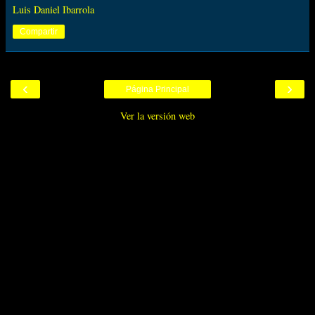
Luis Daniel Ibarrola
Compartir
‹
›
Página Principal
Ver la versión web