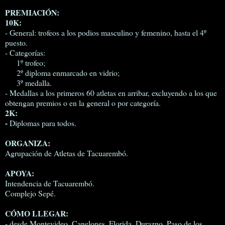
PREMIACIÓN:
10K:
- General: trofeos a los podios masculino y femenino, hasta el 4º
puesto.
- Categorías:
1º trofeo;
2º diploma enmarcado en vidrio;
3º medalla.
- Medallas a los primeros 60 atletas en arribar, excluyendo a los que
obtengan premios o en la general o por categoría.
2K:
-
Diplomas para todos.
ORGANIZA:
Agrupación de Atletas de Tacuarembó.
APOYA:
Intendencia de Tacuarembó.
Complejo Sepé.
CÓMO LLEGAR:
- desde Montevideo, Canelones, Florida, Durazno, Paso de los