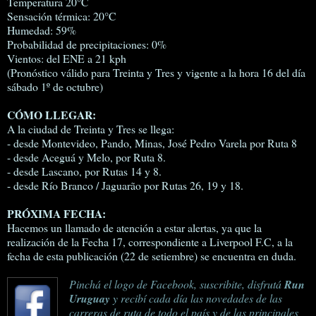
Temperatura 20°C
Sensación térmica: 20°C
Humedad: 59%
Probabilidad de precipitaciones: 0%
Vientos: del ENE a 21 kph
(Pronóstico válido para Treinta y Tres y vigente a la hora 16 del día
sábado 1º de octubre)
CÓMO LLEGAR:
A la ciudad de Treinta y Tres se llega:
- desde Montevideo, Pando, Minas, José Pedro Varela por Ruta 8
- desde Aceguá y Melo, por Ruta 8.
- desde Lascano, por Rutas 14 y 8.
- desde Río Branco / Jaguarão por Rutas 26, 19 y 18.
PRÓXIMA FECHA:
Hacemos un llamado de atención a estar alertas, ya que la
realización de la Fecha 17, correspondiente a Liverpool F.C, a la
fecha de esta publicación (22 de setiembre) se encuentra en duda.
Pinchá el logo de Facebook, suscribite, disfrutá
Run
Uruguay
y recibí cada día las novedades de las
carreras de ruta de todo el país y de las principales