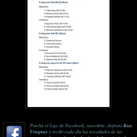
Pinchá el logo de Facebook, suscribite, disfrutá
Run
Uruguay
y recibí cada día las novedades de las