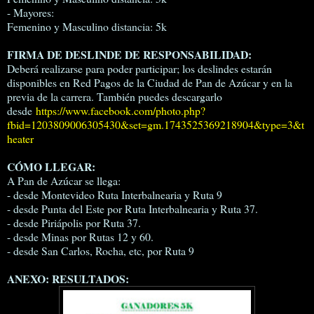
- Mayores:
Femenino y Masculino distancia: 5k
FIRMA DE DESLINDE DE RESPONSABILIDAD:
Deberá realizarse para poder participar; los deslindes estarán
disponibles en Red Pagos de la Ciudad de Pan de Azúcar y en la
previa de la carrera. También puedes descargarlo
desde
https://www.facebook.com/photo.php?
fbid=1203809006305430&set=gm.1743525369218904&type=3&t
heater
CÓMO LLEGAR:
A Pan de Azúcar se llega:
- desde Montevideo Ruta Interbalnearia y Ruta 9
- desde Punta del Este por Ruta Interbalnearia y Ruta 37.
- desde Piriápolis por Ruta 37.
- desde Minas por Rutas 12 y 60.
- desde San Carlos, Rocha, etc, por Ruta 9
ANEXO: RESULTADOS: