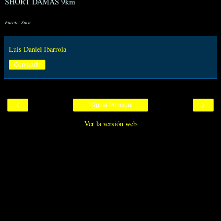
SHORT DAMAS 9km
Fuente: Suca
Luis Daniel Ibarrola
Compartir
‹
›
Página Principal
Ver la versión web