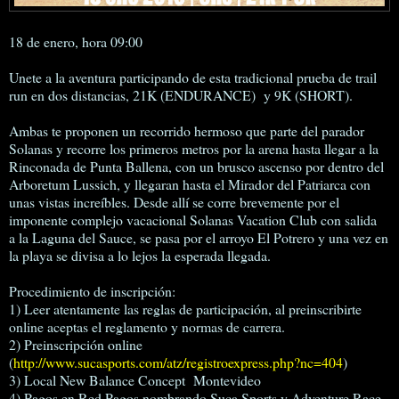
18 de enero, hora 09:00
Unete a la aventura participando de esta tradicional prueba de trail
run en dos distancias, 21K (ENDURANCE) y 9K (SHORT).
Ambas te proponen un recorrido hermoso que parte del parador
Solanas y recorre los primeros metros por la arena hasta llegar a la
Rinconada de Punta Ballena, con un brusco ascenso por dentro del
Arboretum Lussich, y llegaran hasta el Mirador del Patriarca con
unas vistas increíbles. Desde allí se corre brevemente por el
imponente complejo vacacional Solanas Vacation Club con salida
a la Laguna del Sauce, se pasa por el arroyo El Potrero y una vez en
la playa se divisa a lo lejos la esperada llegada.
Procedimiento de inscripción:
1) Leer atentamente las reglas de participación, al preinscribirte
online aceptas el reglamento y normas de carrera.
2) Preinscripción online
(
http://www.sucasports.com/atz/registroexpress.php?nc=404
)
3) Local New Balance Concept Montevideo
4) Pagos en Red Pagos nombrando Suca Sports y Adventure Race