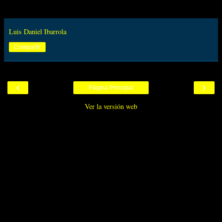
Luis Daniel Ibarrola
Compartir
‹
›
Página Principal
Ver la versión web