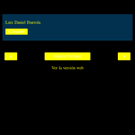
Luis Daniel Ibarrola
Compartir
‹
›
Página Principal
Ver la versión web