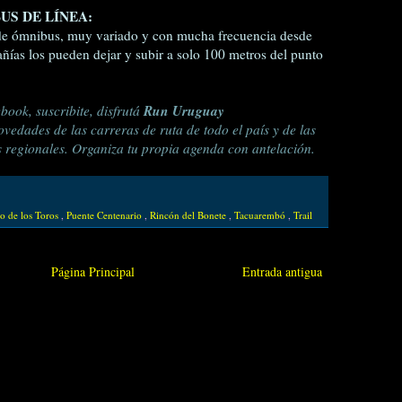
US DE LÍNEA:
de ómnibus, muy variado y con mucha frecuencia desde
añías los pueden dejar y subir a solo 100 metros del punto
Run Uruguay
book, suscribite, disfrutá
ovedades de las carreras de ruta de todo el país y de las
s regionales. Organiza tu propia agenda con antelación.
o de los Toros
,
Puente Centenario
,
Rincón del Bonete
,
Tacuarembó
,
Trail
Página Principal
Entrada antigua