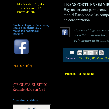
Montevideo Night -
TRANSPORTE EN OMNIB
10K - Viernes 17 de
Hay un servicio permanente 
Enero de 2020
todo el País y todas las comp
de concentración.
Pincha el logo de Facebook,
únete a RunUruguay y
Pinchá el logo de Face
recibe las noticias al
instante
y recibí cada día las n
principales actividade
Etiquetas:
10K
,
21K
,
5K
,
Cross
,
Pas
REDACCIÓN:
Entrada más reciente
¿TE GUSTA EL SITIO?
Recomiéndalo con G+1
Contador de visitas: