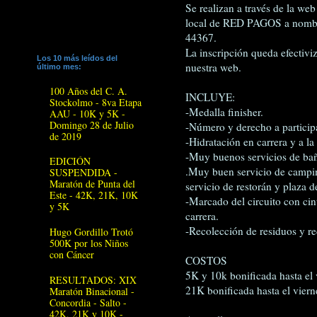
Se realizan a través de la we
local de RED PAGOS a no
44367.
La inscripción queda efectivi
Los 10 más leídos del
nuestra web.
último mes:
100 Años del C. A.
INCLUYE:
Stockolmo - 8va Etapa
-Medalla finisher.
AAU - 10K y 5K -
Domingo 28 de Julio
-Número y derecho a particip
de 2019
-Hidratación en carrera y a la
-Muy buenos servicios de bañ
EDICIÓN
.Muy buen servicio de campin
SUSPENDIDA -
Maratón de Punta del
servicio de restorán y plaza 
Este - 42K, 21K, 10K
-Marcado del circuito con cin
y 5K
carrera.
-Recolección de residuos y rec
Hugo Gordillo Trotó
500K por los Niños
con Cáncer
COSTOS
5K y 10k bonificada hasta el 
RESULTADOS: XIX
21K bonificada hasta el viern
Maratón Binacional -
Concordia - Salto -
42K, 21K y 10K -