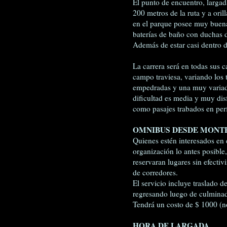
El punto de encuentro, largad
200 metros de la ruta y a ori
en el parque posee muy buen
baterías de baño con duchas 
Además de estar casi dentro d
La carrera será en todas sus c
campo traviesa, variando los 
empedradas y una muy variada y
dificultad es media y muy disf
como pasajes trabados en per
OMNIBUS DESDE MONTE
Quienes estén interesados en 
organización lo antes posible
reservaran lugares sin efecti
de corredores.
El servicio incluye traslado 
regresando luego de culminada
Tendrá un costo de $ 1000 (no
HORA DE LARGADA