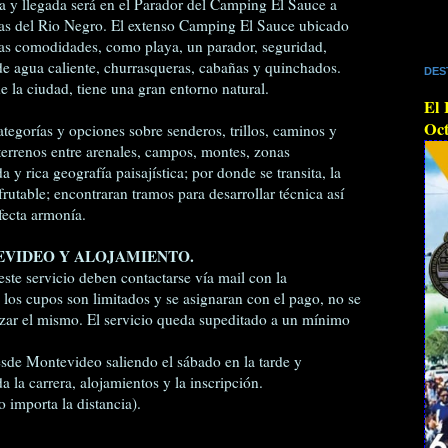
a y llegada será en el Parador del Camping El Sauce a
llas del Rio Negro. El extenso Camping El Sauce ubicado
as comodidades, como playa, un parador, seguridad,
de agua caliente, churrasqueras, cabañas y quinchados.
DES
e la ciudad, tiene una gran entorno natural.
El 
Oct
ategorías y opciones sobre senderos, trillos, caminos y
terrenos entre arenales, campos, montes, zonas
 rica geografía paisajística; por donde se transita, la
rutable; encontraran tramos para desarrollar técnica así
fecta armonía.
VIDEO Y ALOJAMIENTO.
este servicio deben contactarse vía mail con la
, los cupos son limitados y se asignaran con el pago, no se
vizar el mismo. El servicio queda supeditado a un mínimo
desde Montevideo saliendo el sábado en la tarde y
 la carrera, alojamientos y la inscripción.
 importa la distancia).