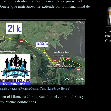
taipas, empedrados, montes de eucaliptos y pinos, y el
onete, que majestuoso, se extiende por la misma mitad de
¿Err
runu
Clic
sa ida y vuelta la Represa Gabriel Terra (Rincón del Bonete)
o en el kilómetro 250 de Ruta 5 en el centro del País y
 muy buenas condiciones.