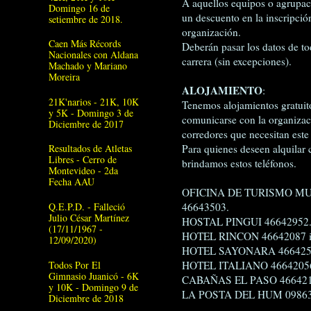
A aquellos equipos o agrupac
Domingo 16 de
un descuento en la inscripci
setiembre de 2018.
organización.
Caen Más Récords
Deberán pasar los datos de to
Nacionales con Aldana
carrera (sin excepciones).
Machado y Mariano
Moreira
ALOJAMIENTO
:
21K'narios - 21K, 10K
Tenemos alojamientos gratuito
y 5K - Domingo 3 de
comunicarse con la organizac
Diciembre de 2017
corredores que necesitan este
Resultados de Atletas
Para quienes deseen alquilar 
Libres - Cerro de
brindamos estos teléfonos.
Montevideo - 2da
Fecha AAU
OFICINA DE TURISMO MU
Q.E.P.D. - Falleció
46643503.
Julio César Martínez
HOSTAL PINGUI 46642952
(17/11/1967 -
HOTEL RINCON 46642087 in
12/09/2020)
HOTEL SAYONARA 466425
Todos Por El
HOTEL ITALIANO 4664205
Gimnasio Juanicó - 6K
CABAÑAS EL PASO 46642
y 10K - Domingo 9 de
LA POSTA DEL HUM 0986
Diciembre de 2018